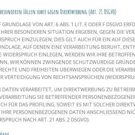
 besonderen Fällen sowie gegen Direktwerbung (Art. 21 DSGVO)
RUNDLAGE VON ART. 6 ABS. 1 LIT. E ODER F DSGVO ERFO
 IHRER BESONDEREN SITUATION ERGEBEN, GEGEN DIE VE
PRUCH EINZULEGEN; DIES GILT AUCH FÜR EIN AUF DIE
RUNDLAGE, AUF DENEN EINE VERARBEITUNG BERUHT, ENT
E WIDERSPRUCH EINLEGEN, WERDEN WIR IHRE BETROFF
 DENN, WIR KÖNNEN ZWINGENDE SCHUTZWÜRDIGE GRÜNDE
, RECHTE UND FREIHEITEN ÜBERWIEGEN ODER DIE VERARB
VERTEIDIGUNG VON RECHTSANSPRÜCHEN (WIDERSPRUCH N
DATEN VERARBEITET, UM DIREKTWERBUNG ZU BETREIBEN
E VERARBEITUNG SIE BETREFFENDER PERSONENBEZOGENE
UCH FÜR DAS PROFILING, SOWEIT ES MIT SOLCHER DIRE
 IHRE PERSONENBEZOGENEN DATEN ANSCHLIESSEND NI
PRUCH NACH ART. 21 ABS. 2 DSGVO).
ehörde